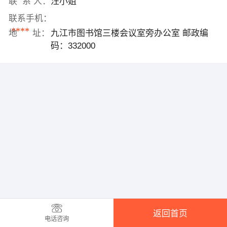
联 系 人：
汪小姐
联系手机：
****
地 址：
九江市图书馆三楼会议室旁办公室 邮政编
码：332000
返回首页
电话咨询