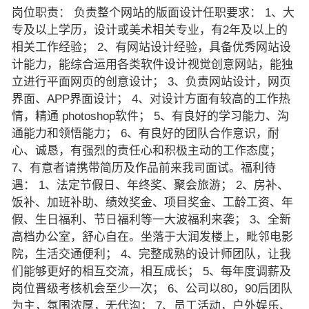
岗位职责： 负责整个网站的版面设计任职要求： 1、大
专及以上学历，设计或美术相关专业，有2年及以上的
相关工作经验； 2、有网站设计经验，具备优秀网站设
计能力，能综合运用各类软件设计视觉创意网站，能独
立进行平面网页的创意设计； 3、负责网站设计，网页
界面、APP界面设计； 4、对设计方面有较高的工作热
情，精通 photoshop软件； 5、有良好的学习能力、沟
通能力和领悟能力； 6、有良好的团队合作意识，耐
心、诚恳，有强烈的责任心和积极主动的工作态度；
7、有意者请携带简历及作品前来我司面试。福利待
遇： 1、法定节假日、年终奖、聚会旅游； 2、房补、
饭补、加班补助、绩效奖金、项目奖金、工龄工资、年
假、生日福利、节日福利等一大波福利来袭； 3、全新
高档办公室，舒心自在。坐落于大润发楼上，毗邻电影
院，生活交通便利； 4、完整成熟的设计师团队，让我
们能够更好的相互交流，相互成长； 5、每年度调薪及
岗位晋级考核机会至少一次； 6、公司以80，90后团队
为主，氛围浓厚，无代沟； 7、员工活动，户外娱乐、