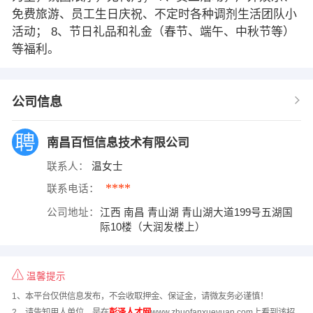
免费旅游、员工生日庆祝、不定时各种调剂生活团队小
活动； 8、节日礼品和礼金（春节、端午、中秋节等）
等福利。
公司信息
南昌百恒信息技术有限公司
联系人：
温女士
****
联系电话：
公司地址：
江西 南昌 青山湖 青山湖大道199号五湖国
际10楼（大润发楼上）
温馨提示
1、本平台仅供信息发布，不会收取押金、保证金，请微友务必谨慎！
2、请告知用人单位，是在
彭泽人才网
www.zhuofanxueyuan.com上看到该招